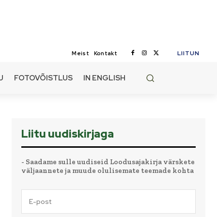
LIITUN
Meist
Kontakt
U
FOTOVÕISTLUS
IN ENGLISH
Liitu uudiskirjaga
- Saadame sulle uudiseid Loodusajakirja värskete
väljaannete ja muude olulisemate teemade kohta