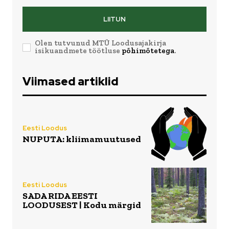
LIITUN
Olen tutvunud MTÜ Loodusajakirja
isikuandmete töötluse
põhimõtetega
.
Viimased artiklid
Eesti Loodus
NUPUTA: kliimamuutused
Eesti Loodus
SADA RIDA EESTI
LOODUSEST | Kodu märgid