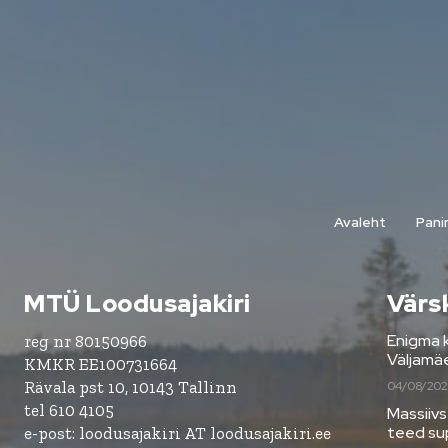
Avaleht
Pani
MTÜ Loodusajakiri
Värs
Enigma 
reg nr 80150966
Väljamä
KMKR EE100731664
Rävala pst 10, 10143 Tallinn
04/08/202
tel 610 4105
Massiivs
teed su
e-post: loodusajakiri AT loodusajakiri.ee