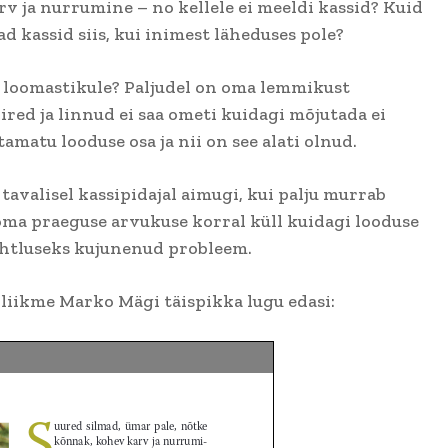
v ja nurrumine – no kellele ei meeldi kassid? Kuid
 kassid siis, kui inimest läheduses pole?
 loomastikule? Paljudel on oma lemmikust
ired ja linnud ei saa ometi kuidagi mõjutada ei
amatu looduse osa ja nii on see alati olnud.
tavalisel kassipidajal aimugi, kui palju murrab
oma praeguse arvukuse korral küll kuidagi looduse
uhtluseks kujunenud probleem.
liikme Marko Mägi täispikka lugu edasi: