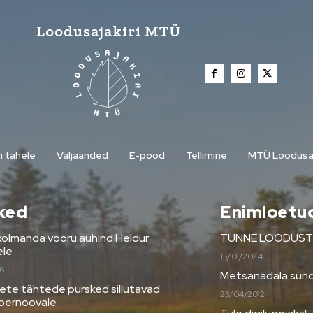
Loodusajakiri MTÜ
n tähele
Väljaanded
E-pood
Tellimine
MTÜ Loodusaj
ked
Enimloetu
kolmanda vooru auhind Heldur
TUNNE LOODUST | 
ele
15/01/2024
6
Metsanädala sünd
ete tähtede pursked sillutavad
23/04/2012
pernoovale