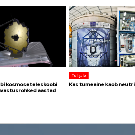
Tellijale
bi kosmoseteleskoobi
Kas tumeaine kaob neutr
avastusrohked aastad