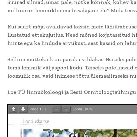
Suured silmad, ümar pale, nõtke kõnnak, kohev kar
milline on lemmikloomade salajane elu? Mida teevad
Kui suurt mõju avaldavad kassid meie lähiümbruse
ilustatud ettekujutlus. Need mõned kojutassitud hi
hiirte ega ka lindude arvukust, sest kassid on lahut
Selline mõttekäik on paraku vildakas. Esiteks pole 
tema lemmik väljaspool kodu. Teiseks pole kassid 
loomulik osa, vaid inimese tõttu ülemaailmseks n
Loe TÜ linnuökoloogi ja Eesti Ornitoloogiaühingu 
Page
1
/
7
Zoom
100%