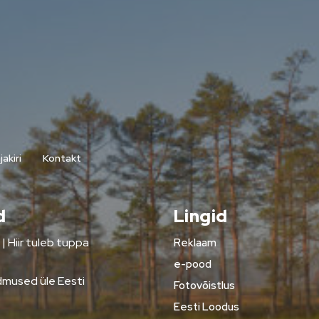
akiri
Kontakt
d
Lingid
Hiir tuleb tuppa
Reklaam
e-pood
mused üle Eesti
Fotovõistlus
Eesti Loodus