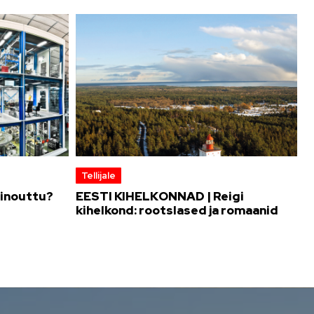
Tellijale
iinouttu?
EESTI KIHELKONNAD | Reigi
kihelkond: rootslased ja romaanid