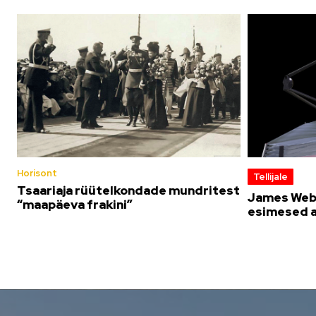
Horisont
Tellijale
Tsaariaja rüütelkondade mundritest
James Web
“maapäeva frakini”
esimesed 