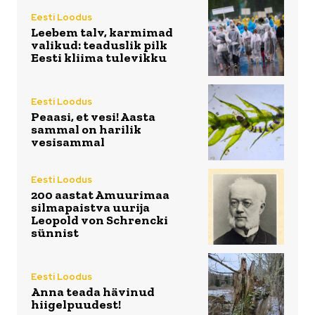
Eesti Loodus
Leebem talv, karmimad
valikud: teaduslik pilk
Eesti kliima tulevikku
Eesti Loodus
Peaasi, et vesi! Aasta
sammal on harilik
vesisammal
Eesti Loodus
200 aastat Amuurimaa
silmapaistva uurija
Leopold von Schrencki
sünnist
Eesti Loodus
Anna teada hävinud
hiigelpuudest!