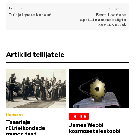
Eelmine
Järgmine
Lülijalgsete karvad
Eesti Looduse
aprillinumber räägib
kevadvetest
Artiklid tellijatele
Horisont
Tellijale
Tsaariaja
James Webbi
rüütelkondade
kosmoseteleskoobi
mundritest