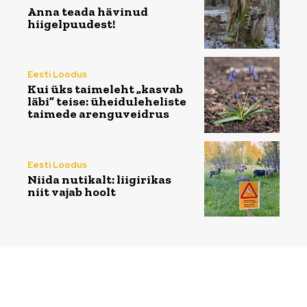
Anna teada hävinud
hiigelpuudest!
Eesti Loodus
Kui üks taimeleht „kasvab
läbi” teise: üheiduleheliste
taimede arenguveidrus
Eesti Loodus
Niida nutikalt: liigirikas
niit vajab hoolt