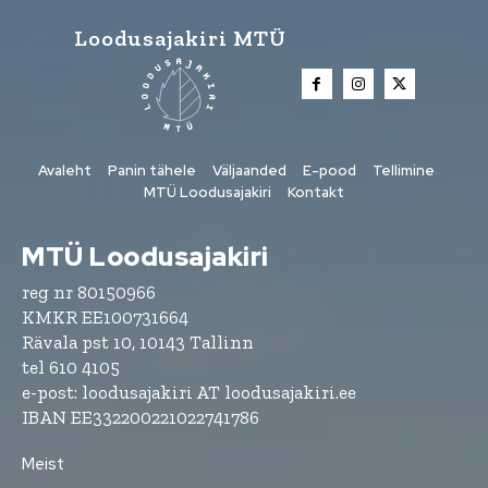
Loodusajakiri MTÜ
Avaleht
Panin tähele
Väljaanded
E-pood
Tellimine
MTÜ Loodusajakiri
Kontakt
MTÜ Loodusajakiri
reg nr 80150966
KMKR EE100731664
Rävala pst 10, 10143 Tallinn
tel 610 4105
e-post: loodusajakiri AT loodusajakiri.ee
IBAN EE332200221022741786
Meist