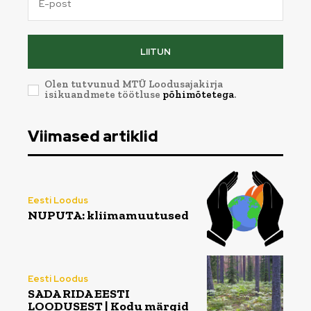
LIITUN
Olen tutvunud MTÜ Loodusajakirja
isikuandmete töötluse
põhimõtetega
.
Viimased artiklid
Eesti Loodus
NUPUTA: kliimamuutused
Eesti Loodus
SADA RIDA EESTI
LOODUSEST | Kodu märgid