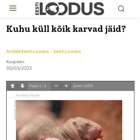
Kuhu küll kõik karvad jäid?
Artiklid Eesti Loodus
Eesti Loodus
Kuupäev:
30/03/2022
Page
1
/
3
Zoom
100%