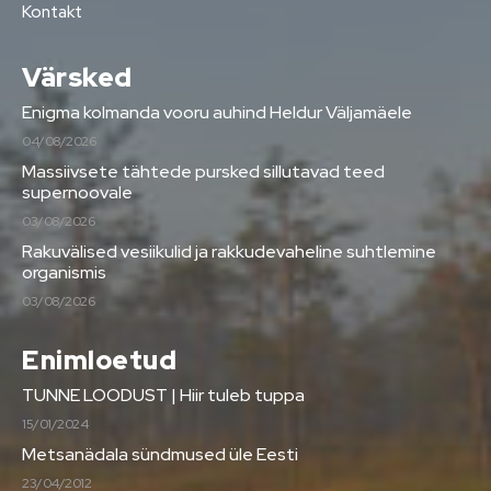
Kontakt
Värsked
Enigma kolmanda vooru auhind Heldur Väljamäele
04/08/2026
Massiivsete tähtede pursked sillutavad teed
supernoovale
03/08/2026
Rakuvälised vesiikulid ja rakkudevaheline suhtlemine
organismis
03/08/2026
Enimloetud
TUNNE LOODUST | Hiir tuleb tuppa
15/01/2024
Metsanädala sündmused üle Eesti
23/04/2012