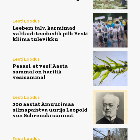
Eesti Loodus
Leebem talv, karmimad
valikud: teaduslik pilk Eesti
kliima tulevikku
Eesti Loodus
Peaasi, et vesi! Aasta
sammal on harilik
vesisammal
Eesti Loodus
200 aastat Amuurimaa
silmapaistva uurija Leopold
von Schrencki sünnist
Eesti Loodus