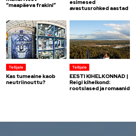
esimesed
“maapäeva frakini”
avastusrohked aastad
Tellijale
Tellijale
Kas tumeaine kaob
EESTI KIHELKONNAD |
neutriinouttu?
Reigi kihelkond:
rootslased ja romaanid