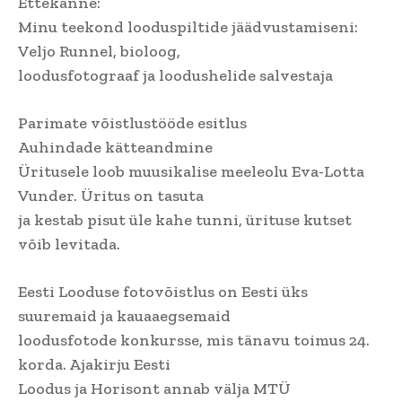
Ettekanne:
Minu teekond looduspiltide jäädvustamiseni:
Veljo Runnel, bioloog,
loodusfotograaf ja loodushelide salvestaja
Parimate võistlustööde esitlus
Auhindade kätteandmine
Üritusele loob muusikalise meeleolu Eva-Lotta
Vunder. Üritus on tasuta
ja kestab pisut üle kahe tunni, ürituse kutset
võib levitada.
Eesti Looduse fotovõistlus on Eesti üks
suuremaid ja kauaaegsemaid
loodusfotode konkursse, mis tänavu toimus 24.
korda. Ajakirju Eesti
Loodus ja Horisont annab välja MTÜ