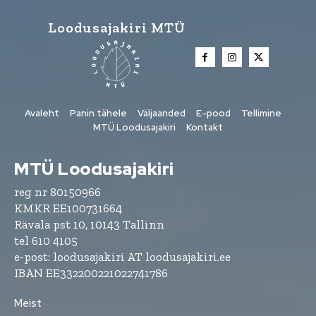
Loodusajakiri MTÜ
Avaleht
Panin tähele
Väljaanded
E-pood
Tellimine
MTÜ Loodusajakiri
Kontakt
MTÜ Loodusajakiri
reg nr 80150966
KMKR EE100731664
Rävala pst 10, 10143 Tallinn
tel 610 4105
e-post: loodusajakiri AT loodusajakiri.ee
IBAN EE332200221022741786
Meist