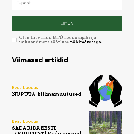
LIITUN
Olen tutvunud MTÜ Loodusajakirja
isikuandmete töötluse
põhimõtetega
.
Viimased artiklid
Eesti Loodus
NUPUTA: kliimamuutused
Eesti Loodus
SADA RIDA EESTI
LOODUSEST | Kodu märgid