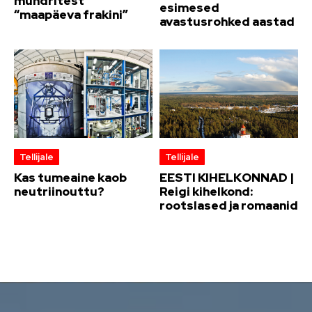
mundritest
esimesed
“maapäeva frakini”
avastusrohked aastad
Tellijale
Tellijale
Kas tumeaine kaob
EESTI KIHELKONNAD |
neutriinouttu?
Reigi kihelkond:
rootslased ja romaanid