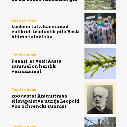
Eesti Loodus
Leebem talv, karmimad
valikud: teaduslik pilk Eesti
kliima tulevikku
Eesti Loodus
Peaasi, et vesi! Aasta
sammal on harilik
vesisammal
Eesti Loodus
200 aastat Amuurimaa
silmapaistva uurija Leopold
von Schrencki sünnist
Eesti Loodus