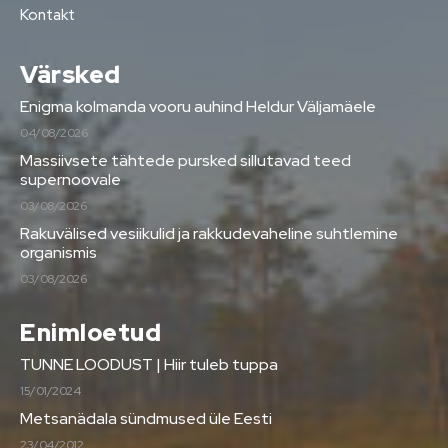
Kontakt
Värsked
Enigma kolmanda vooru auhind Heldur Väljamäele
04/08/2026
Massiivsete tähtede pursked sillutavad teed
supernoovale
03/08/2026
Rakuvälised vesiikulid ja rakkudevaheline suhtlemine
organismis
03/08/2026
Enimloetud
TUNNE LOODUST | Hiir tuleb tuppa
15/01/2024
Metsanädala sündmused üle Eesti
23/04/2012