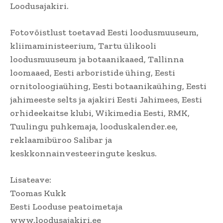
Loodusajakiri.
Fotovõistlust toetavad Eesti loodusmuuseum,
kliimaministeerium, Tartu ülikooli
loodusmuuseum ja botaanikaaed, Tallinna
loomaaed, Eesti arboristide ühing, Eesti
ornitoloogiaühing, Eesti botaanikaühing, Eesti
jahimeeste selts ja ajakiri Eesti Jahimees, Eesti
orhideekaitse klubi, Wikimedia Eesti, RMK,
Tuulingu puhkemaja, looduskalender.ee,
reklaamibüroo Salibar ja
keskkonnainvesteeringute keskus.
Lisateave:
Toomas Kukk
Eesti Looduse peatoimetaja
www.loodusajakiri.ee