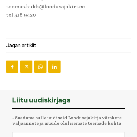
toomas.kukk@loodusajakiri.ee
tel 518 9420
Jagan artiklit
Liitu uudiskirjaga
- Saadame sulle uudiseid Loodusajakirja värskete
väljaannete ja muude olulisemate teemade kohta