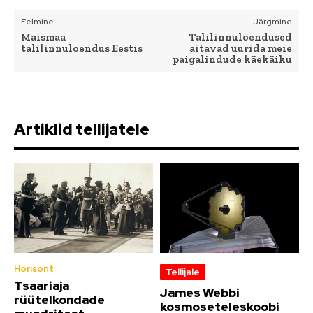
Eelmine
Järgmine
Maismaa
Talilinnuloendused
talilinnuloendus Eestis
aitavad uurida meie
paigalindude käekäiku
Artiklid tellijatele
Horisont
Tellijale
Tsaariaja
James Webbi
rüütelkondade
kosmoseteleskoobi