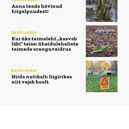
Anna teada hävinud
hiigelpuudest!
Eesti Loodus
Kui üks taimeleht „kasvab
läbi” teise: üheiduleheliste
taimede arenguveidrus
Eesti Loodus
Niida nutikalt: liigirikas
niit vajab hoolt