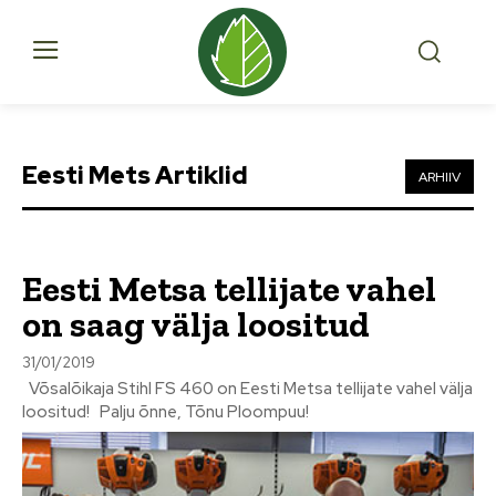
Eesti Mets Artiklid
ARHIIV
Eesti Metsa tellijate vahel
on saag välja loositud
31/01/2019
Võsalõikaja Stihl FS 460 on Eesti Metsa tellijate vahel välja
loositud! Palju õnne, Tõnu Ploompuu!