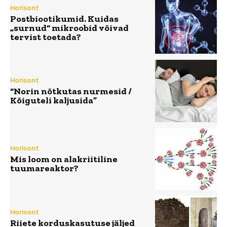
Horisont
Postbiootikumid. Kuidas
„surnud“ mikroobid võivad
tervist toetada?
Horisont
“Norin nõtkutas nurmesid /
Kõiguteli kaljusida”
Horisont
Mis loom on alakriitiline
tuumareaktor?
Horisont
Riiete korduskasutuse jäljed