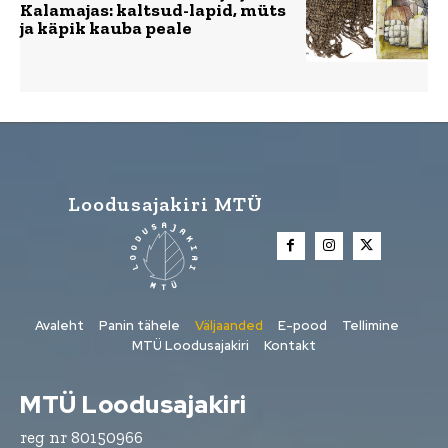
Kalamajas: kaltsud-lapid, müts
ja käpik kauba peale
Loodusajakiri MTÜ
Avaleht
Panin tähele
Väljaanded
E-pood
Tellimine
MTÜ Loodusajakiri
Kontakt
MTÜ Loodusajakiri
reg nr 80150966