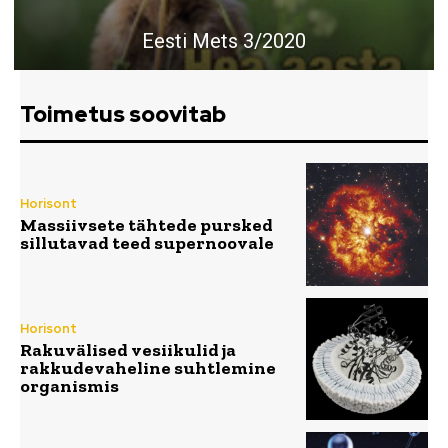
Eesti Mets 3/2020
Toimetus soovitab
Horisont
Massiivsete tähtede pursked
sillutavad teed supernoovale
Horisont
Rakuvälised vesiikulid ja
rakkudevaheline suhtlemine
organismis