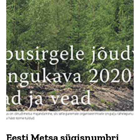
Eesti Metsa sügisnumbri