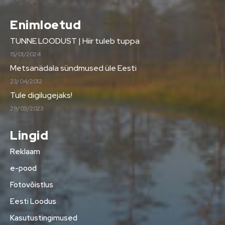
Enimloetud
TUNNE LOODUST | Hiir tuleb tuppa
15/01/2024
Metsanädala sündmused üle Eesti
23/04/2012
Tule digilugejaks!
29/03/2023
Lingid
Reklaam
e-pood
Fotovõistlus
Eesti Loodus
Kasutustingimused