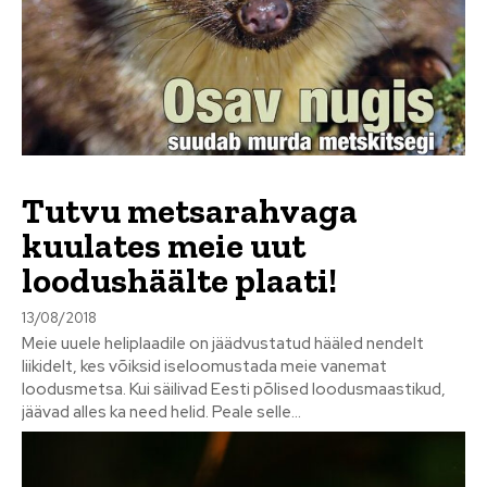
Tutvu metsarahvaga
kuulates meie uut
loodushäälte plaati!
13/08/2018
Meie uuele heliplaadile on jäädvustatud hääled nendelt
liikidelt, kes võiksid iseloomustada meie vanemat
loodusmetsa. Kui säilivad Eesti põlised loodusmaastikud,
jäävad alles ka need helid. Peale selle...