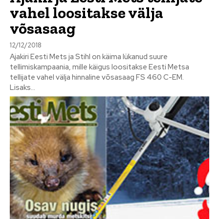
vahel loositakse välja
võsasaag
12/12/2018
Ajakiri Eesti Mets ja Stihl on käima lükanud suure
tellimiskampaania, mille käigus loositakse Eesti Metsa
tellijate vahel välja hinnaline võsasaag FS 460 C-EM.
Lisaks...