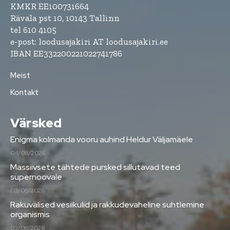
KMKR EE100731664
Rävala pst 10, 10143 Tallinn
tel 610 4105
e-post: loodusajakiri AT loodusajakiri.ee
IBAN EE332200221022741786
Meist
Kontakt
Värsked
Enigma kolmanda vooru auhind Heldur Väljamäele
04/08/2026
Massiivsete tähtede pursked sillutavad teed
supernoovale
03/08/2026
Rakuvälised vesiikulid ja rakkudevaheline suhtlemine
organismis
03/08/2026