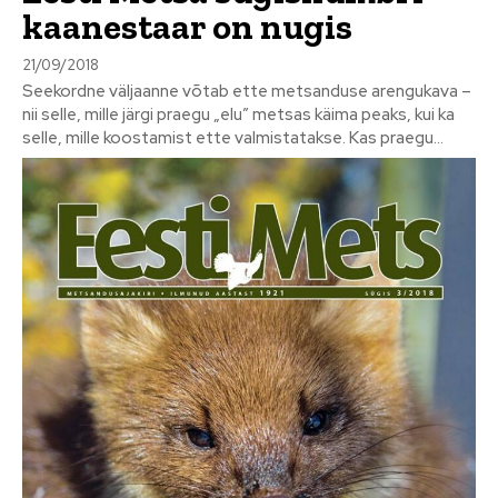
kaanestaar on nugis
21/09/2018
Seekordne väljaanne võtab ette metsanduse arengukava –
nii selle, mille järgi praegu „elu” metsas käima peaks, kui ka
selle, mille koostamist ette valmistatakse. Kas praegu...