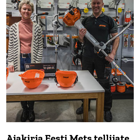
Ajakirja Eesti Mets tellijate