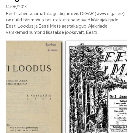
14/06/2018
Eesti rahvusraamatukogu digiarhiivis DIGAR (www.digar.ee)
on nüüd täismahus tasuta kättesaadavad kõik ajakirjade
Eesti Loodus ja Eesti Mets aastakäigud. Ajakirjade
värskemad numbrid lisatakse jooksvalt, Eesti...