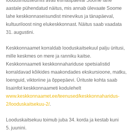
loodusmuuseumis avati esmaspäeval Soome lahe
aastale pühendatud näitus, mis annab ülevaate Soome
lahe keskkonnaseisundist minevikus ja tänapäeval,
kultuuriloost ning elukeskkonnast. Näitus saab vaadata
31. augustini.
Keskkonnaamet korraldab looduskaitsekuul palju üritusi,
mille keskmes on mere ja ranniku kaitse.
Keskkonnaameti keskkonnahariduse spetsialistid
korraldavad kõikides maakondades ekskursioone, matku,
loenguid, viktoriine ja õppepäevi. Ürituste kohta saab
lisainfot keskkonnaameti kodulehelt
www.keskkonnaamet.ee/teenused/keskkonnaharidus-
2/looduskaitsekuu-2/
.
Looduskaitsekuu toimub juba 34. korda ja kestab kuni
5. juunini.