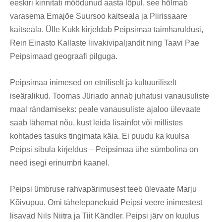
eeskiri kinnitati möödunud aasta lõpul, see hõlmab
varasema Emajõe Suursoo kaitseala ja Piirissaare
kaitseala. Ülle Kukk kirjeldab Peipsimaa taimharuldusi,
Rein Einasto Kallaste liivakivipaljandit ning Taavi Pae
Peipsimaad geograafi pilguga.
Peipsimaa inimesed on etniliselt ja kultuuriliselt
iseäralikud. Toomas Jüriado annab juhatusi vanausuliste
maal rändamiseks: peale vanausuliste ajaloo ülevaate
saab lähemat nõu, kust leida lisainfot või millistes
kohtades tasuks tingimata käia. Ei puudu ka kuulsa
Peipsi sibula kirjeldus – Peipsimaa ühe sümbolina on
need isegi erinumbri kaanel.
Peipsi ümbruse rahvapärimusest teeb ülevaate Marju
Kõivupuu. Omi tähelepanekuid Peipsi veere inimestest
lisavad Nils Niitra ja Tiit Kändler. Peipsi järv on kuulus