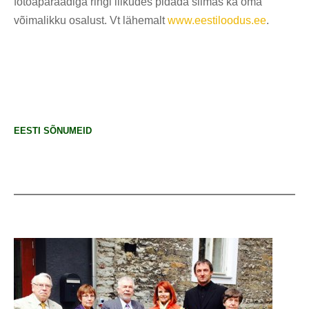
fotoaparaadiga ringi liikudes pidada silmas ka oma
võimalikku osalust. Vt lähemalt
www.eestiloodus.ee
.
EESTI SÕNUMEID