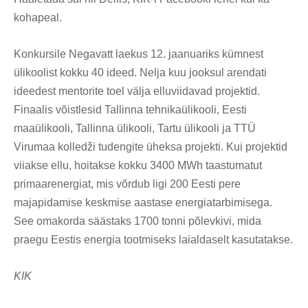
kohapeal.
Konkursile Negavatt laekus 12. jaanuariks kümnest
ülikoolist kokku 40 ideed. Nelja kuu jooksul arendati
ideedest mentorite toel välja elluviidavad projektid.
Finaalis võistlesid Tallinna tehnikaülikooli, Eesti
maaülikooli, Tallinna ülikooli, Tartu ülikooli ja TTÜ
Virumaa kolledži tudengite üheksa projekti. Kui projektid
viiakse ellu, hoitakse kokku 3400 MWh taastumatut
primaarenergiat, mis võrdub ligi 200 Eesti pere
majapidamise keskmise aastase energiatarbimisega.
See omakorda säästaks 1700 tonni põlevkivi, mida
praegu Eestis energia tootmiseks laialdaselt kasutatakse.
KIK