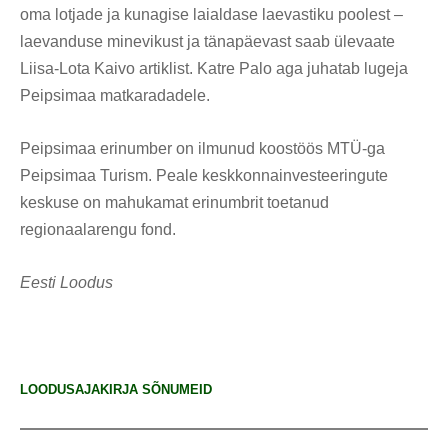
oma lotjade ja kunagise laialdase laevastiku poolest –
laevanduse minevikust ja tänapäevast saab ülevaate
Liisa-Lota Kaivo artiklist. Katre Palo aga juhatab lugeja
Peipsimaa matkaradadele.
Peipsimaa erinumber on ilmunud koostöös MTÜ-ga
Peipsimaa Turism. Peale keskkonnainvesteeringute
keskuse on mahukamat erinumbrit toetanud
regionaalarengu fond.
Eesti Loodus
LOODUSAJAKIRJA SÕNUMEID