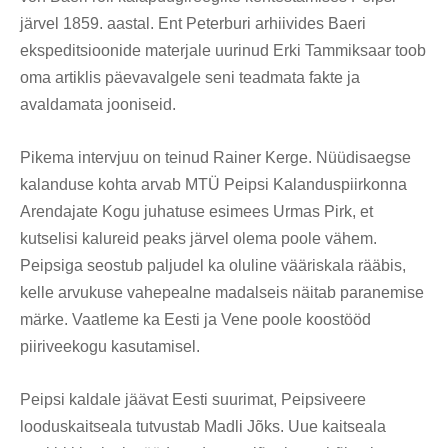
järvel 1859. aastal. Ent Peterburi arhiivides Baeri
ekspeditsioonide materjale uurinud Erki Tammiksaar toob
oma artiklis päevavalgele seni teadmata fakte ja
avaldamata jooniseid.
Pikema intervjuu on teinud Rainer Kerge. Nüüdisaegse
kalanduse kohta arvab MTÜ Peipsi Kalanduspiirkonna
Arendajate Kogu juhatuse esimees Urmas Pirk, et
kutselisi kalureid peaks järvel olema poole vähem.
Peipsiga seostub paljudel ka oluline vääriskala rääbis,
kelle arvukuse vahepealne madalseis näitab paranemise
märke. Vaatleme ka Eesti ja Vene poole koostööd
piiriveekogu kasutamisel.
Peipsi kaldale jäävat Eesti suurimat, Peipsiveere
looduskaitseala tutvustab Madli Jõks. Uue kaitseala