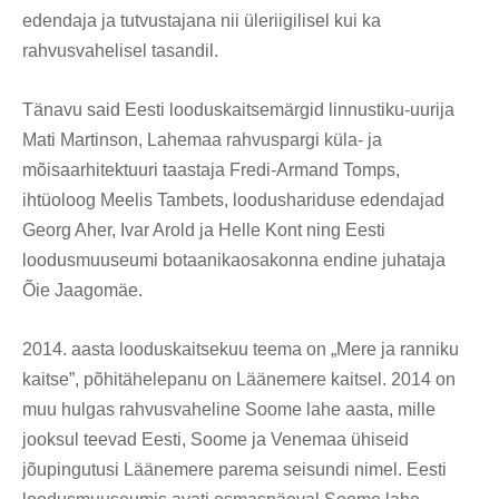
edendaja ja tutvustajana nii üleriigilisel kui ka
rahvusvahelisel tasandil.
Tänavu said Eesti looduskaitsemärgid linnustiku-uurija
Mati Martinson, Lahemaa rahvuspargi küla- ja
mõisaarhitektuuri taastaja Fredi-Armand Tomps,
ihtüoloog Meelis Tambets, loodushariduse edendajad
Georg Aher, Ivar Arold ja Helle Kont ning Eesti
loodusmuuseumi botaanikaosakonna endine juhataja
Õie Jaagomäe.
2014. aasta looduskaitsekuu teema on „Mere ja ranniku
kaitse”, põhitähelepanu on Läänemere kaitsel. 2014 on
muu hulgas rahvusvaheline Soome lahe aasta, mille
jooksul teevad Eesti, Soome ja Venemaa ühiseid
jõupingutusi Läänemere parema seisundi nimel. Eesti