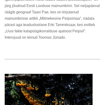
järg jõudnud Eesti Looduse mainumbrini. Sel neljapäeval
räägib geograaf Taavi Pae, kes on kirjutanud
mainumbrisse artikli „Mitmekesine Peipsimaa”, nädala
pärast aga teadusloolane Erki Tammiksaar, kes esitleb
„Uusi fakte kalapüügikorralduse ajaloost Peipsil”.
Intervjuud on teinud Toomas Jüriado.