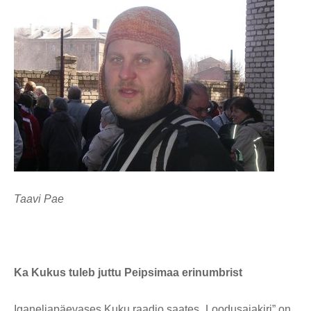
Taavi Pae
Ka Kukus tuleb juttu Peipsimaa erinumbrist
Iganeljapäevases Kuku raadio saates „Loodusajakiri” on