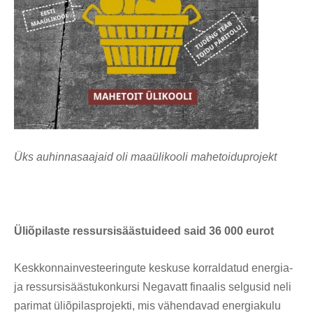
Üks auhinnasaajaid oli maaülikooli mahetoiduprojekt
Üliõpilaste ressursisäästuideed said 36 000 eurot
Keskkonnainvesteeringute keskuse korraldatud energia-
ja ressursisäästukonkursi Negavatt finaalis selgusid neli
parimat üliõpilasprojekti, mis vähendavad energiakulu