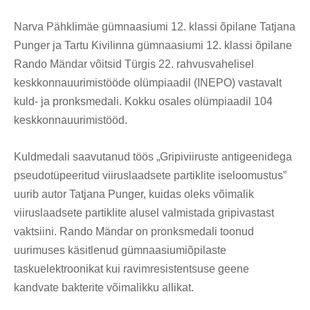
Narva Pähklimäe gümnaasiumi 12. klassi õpilane Tatjana
Punger ja Tartu Kivilinna gümnaasiumi 12. klassi õpilane
Rando Mändar võitsid Türgis 22. rahvusvahelisel
keskkonnauurimistööde olümpiaadil (INEPO) vastavalt
kuld- ja pronksmedali. Kokku osales olümpiaadil 104
keskkonnauurimistööd.
Kuldmedali saavutanud töös „Gripiviiruste antigeenidega
pseudotüpeeritud viiruslaadsete partiklite iseloomustus”
uurib autor Tatjana Punger, kuidas oleks võimalik
viiruslaadsete partiklite alusel valmistada gripivastast
vaktsiini. Rando Mändar on pronksmedali toonud
uurimuses käsitlenud gümnaasiumiõpilaste
taskuelektroonikat kui ravimresistentsuse geene
kandvate bakterite võimalikku allikat.