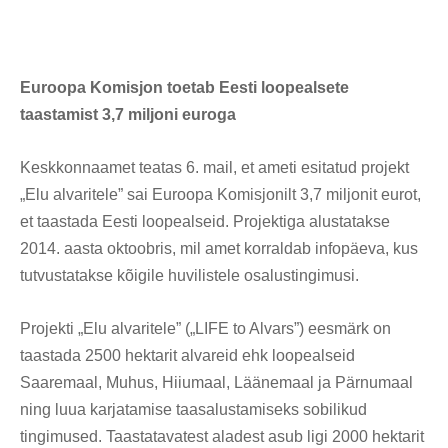
Euroopa Komisjon toetab Eesti loopealsete
taastamist 3,7 miljoni euroga
Keskkonnaamet teatas 6. mail, et ameti esitatud projekt
„Elu alvaritele” sai Euroopa Komisjonilt 3,7 miljonit eurot,
et taastada Eesti loopealseid. Projektiga alustatakse
2014. aasta oktoobris, mil amet korraldab infopäeva, kus
tutvustatakse kõigile huvilistele osalustingimusi.
Projekti „Elu alvaritele” („LIFE to Alvars”) eesmärk on
taastada 2500 hektarit alvareid ehk loopealseid
Saaremaal, Muhus, Hiiumaal, Läänemaal ja Pärnumaal
ning luua karjatamise taasalustamiseks sobilikud
tingimused. Taastatavatest aladest asub ligi 2000 hektarit