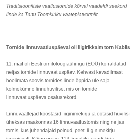
Traditsiooniliste vaatlustornide kõrval vaadeldi seekord
linde ka Tartu Toomkiriku vaateplatvormilt
Tornide linnuvaatluspäeval oli liigirikkaim torn Kablis
11. mail oli Eesti ornitoloogiaühingu (EOÜ) korraldatud
neljas tornide linnuvaatluspäev. Kehvast kevadilmast
hoolimata soovis tornides linde õppida üle saja
kolmekümne linnuhuvilise, mis on tornide
linnuvaatluspäeva osalusrekord.
Linnuvaatlejad koostasid liiginimekirju ja ootasid huvilisi
üheksas maakonnas 16 linnuvaatlustornis ning neljas
tornis, kus juhendajaid polnud, peeti liiginimekirju
iseseisvalt. Kõige enam, 114 linnuliiki, saadi kirja