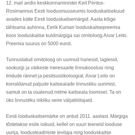
12. mail andis keskkonnaminister Keit Pentus-
Rosimannus Eesti loodusmuuseumis looduskaitsekuud
avades kätte Eesti looduskaitsemärgid. Aasta kõige
tähtsama auhinna, Eerik Kumari looduskaitsepreemia
koos looduskaitse kuldmärgiga sai ornitoloog Aivar Leito.
Preemia suurus on 5000 eurot.
Tunnustatud ornitoloog on uurinud hanesid, laglesid,
sookurgi ja väikeste meresaarte linnukooslusi ning
lindude rännet ja pesitsusökoloogiat. Aivar Leito on
korraldanud paljude kaitsealade linnustiku uurimist,
samuti on ta osalenud mitme kaitseala loomisel. Ta on
üks linnustiku riikliku seire väljatöötajaid.
Eesti looduskaitsemärke on antud 2011. aastast. Märgiga
tõstetakse esile isikuid, kellel on suuri teeneid looduse
uurija, loodusteadmiste levitaja ning looduskaitse