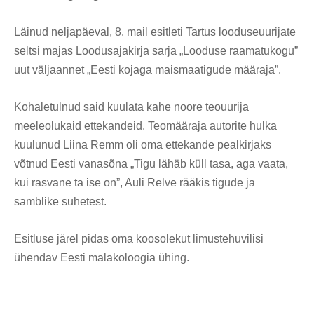
Läinud neljapäeval, 8. mail esitleti Tartus looduseuurijate
seltsi majas Loodusajakirja sarja „Looduse raamatukogu”
uut väljaannet „Eesti kojaga maismaatigude määraja”.
Kohaletulnud said kuulata kahe noore teouurija
meeleolukaid ettekandeid. Teomääraja autorite hulka
kuulunud Liina Remm oli oma ettekande pealkirjaks
võtnud Eesti vanasõna „Tigu lähäb küll tasa, aga vaata,
kui rasvane ta ise on”, Auli Relve rääkis tigude ja
samblike suhetest.
Esitluse järel pidas oma koosolekut limustehuvilisi
ühendav Eesti malakoloogia ühing.