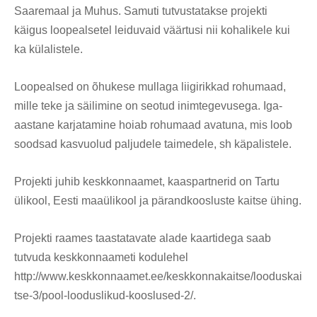
Saaremaal ja Muhus. Samuti tutvustatakse projekti
käigus loopealsetel leiduvaid väärtusi nii kohalikele kui
ka külalistele.
Loopealsed on õhukese mullaga liigirikkad rohumaad,
mille teke ja säilimine on seotud inimtegevusega. Iga-
aastane karjatamine hoiab rohumaad avatuna, mis loob
soodsad kasvuolud paljudele taimedele, sh käpalistele.
Projekti juhib keskkonnaamet, kaaspartnerid on Tartu
ülikool, Eesti maaülikool ja pärandkoosluste kaitse ühing.
Projekti raames taastatavate alade kaartidega saab
tutvuda keskkonnaameti kodulehel
http://www.keskkonnaamet.ee/keskkonnakaitse/looduskai
tse-3/pool-looduslikud-kooslused-2/.