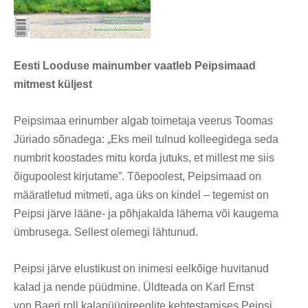
Eesti Looduse mainumber vaatleb Peipsimaad
mitmest küljest
Peipsimaa erinumber algab toimetaja veerus Toomas
Jüriado sõnadega: „Eks meil tulnud kolleegidega seda
numbrit koostades mitu korda jutuks, et millest me siis
õigupoolest kirjutame”. Tõepoolest, Peipsimaad on
määratletud mitmeti, aga üks on kindel – tegemist on
Peipsi järve lääne- ja põhjakalda lähema või kaugema
ümbrusega. Sellest olemegi lähtunud.
Peipsi järve elustikust on inimesi eelkõige huvitanud
kalad ja nende püüdmine. Üldteada on Karl Ernst
von Baeri roll kalapüügireeglite kehtestamises Peipsi