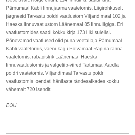
Pärnumaal Kabli linnujaama vaatetornis. Liigirohkuselt
järgnesid Tarvastu poldri vaatlustorn Viljandimaal 102 ja
Haeska linnuvaatlustorn Läänemaal 85 linnuliigiga. Eri
vaatlustornides saadi kokku kirja 173 liiki sulelisi.
Põnevamad vaatlused olid puna-veetallaja Pärnumaal
Kabli vaatetornis, vaenukägu Põlvamaal Räpina ranna
vaatetornis, rabapistrik Läänemaal Haeska
linnuvaatlustornis ja valgetiib-viired Tartumaal Aardla
poldri vaatetornis. Viljandimaal Tarvastu poldri
vaatlustornis loendati hänilaste rändesalkades kokku
vähemalt 720 isendit.
EOÜ