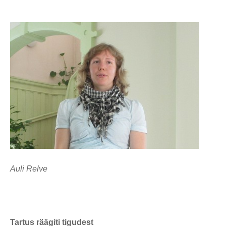
Auli Relve
Tartus räägiti tigudest