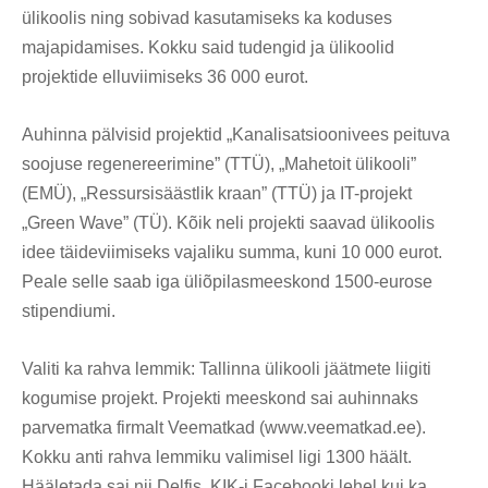
ülikoolis ning sobivad kasutamiseks ka koduses
majapidamises. Kokku said tudengid ja ülikoolid
projektide elluviimiseks 36 000 eurot.
Auhinna pälvisid projektid „Kanalisatsioonivees peituva
soojuse regenereerimine” (TTÜ), „Mahetoit ülikooli”
(EMÜ), „Ressursisäästlik kraan” (TTÜ) ja IT-projekt
„Green Wave” (TÜ). Kõik neli projekti saavad ülikoolis
idee täideviimiseks vajaliku summa, kuni 10 000 eurot.
Peale selle saab iga üliõpilasmeeskond 1500-eurose
stipendiumi.
Valiti ka rahva lemmik: Tallinna ülikooli jäätmete liigiti
kogumise projekt. Projekti meeskond sai auhinnaks
parvematka firmalt Veematkad (www.veematkad.ee).
Kokku anti rahva lemmiku valimisel ligi 1300 häält.
Hääletada sai nii Delfis, KIK-i Facebooki lehel kui ka