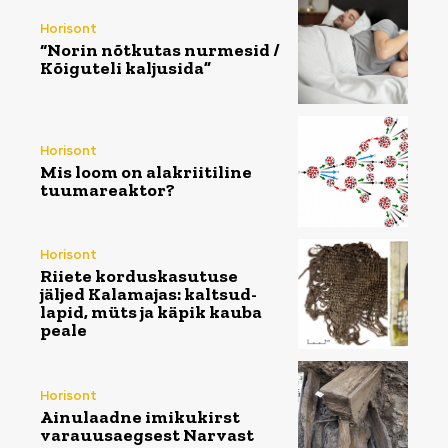
Horisont
“Norin nõtkutas nurmesid /
Kõiguteli kaljusida”
Horisont
Mis loom on alakriitiline
tuumareaktor?
Horisont
Riiete korduskasutuse
jäljed Kalamajas: kaltsud-
lapid, müts ja käpik kauba
peale
Horisont
Ainulaadne imikukirst
varauusaegsest Narvast