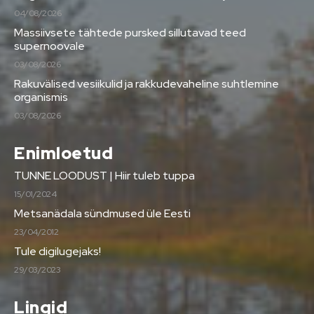
04/08/2026
Massiivsete tähtede pursked sillutavad teed
supernoovale
03/08/2026
Rakuvälised vesiikulid ja rakkudevaheline suhtlemine
organismis
03/08/2026
Enimloetud
TUNNE LOODUST | Hiir tuleb tuppa
15/01/2024
Metsanädala sündmused üle Eesti
23/04/2012
Tule digilugejaks!
29/03/2023
Lingid