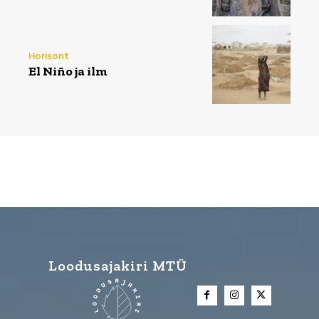
Horisont
El Niño ja ilm
Loodusajakiri MTÜ