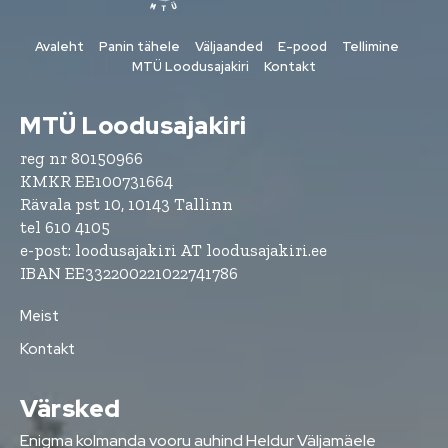
Avaleht
Panin tähele
Väljaanded
E-pood
Tellimine
MTÜ Loodusajakiri
Kontakt
MTÜ Loodusajakiri
reg nr 80150966
KMKR EE100731664
Rävala pst 10, 10143 Tallinn
tel 610 4105
e-post: loodusajakiri AT loodusajakiri.ee
IBAN EE332200221022741786
Meist
Kontakt
Värsked
Enigma kolmanda vooru auhind Heldur Väljamäele