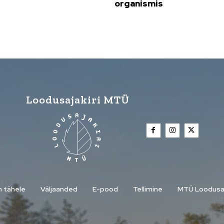
organismis
Loodusajakiri MTÜ
n tähele
Väljaanded
E-pood
Tellimine
MTÜ Loodusaj