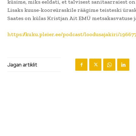
küsime, miks eeldati, et talvisest sanitaarraiest on 
Lisaks kuuse-kooreüraskile räägime teisteski ürask
Saates on külas Kristjan Ait EMÜ metsakasvatuse j
https://kuku.pleier.ee/podcast/loodusajakiri/19667
Jagan artiklit