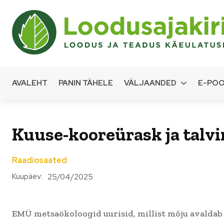
AVALEHT
PANIN TÄHELE
VÄLJAANDED
E-PO
Kuuse-kooreürask ja talvi
Raadiosaated
Kuupäev:
25/04/2025
EMÜ metsaökoloogid uurisid, millist mõju avaldab 