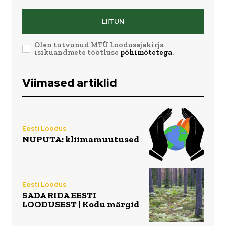
LIITUN
Olen tutvunud MTÜ Loodusajakirja
isikuandmete töötluse
põhimõtetega
.
Viimased artiklid
Eesti Loodus
NUPUTA: kliimamuutused
Eesti Loodus
SADA RIDA EESTI
LOODUSEST | Kodu märgid