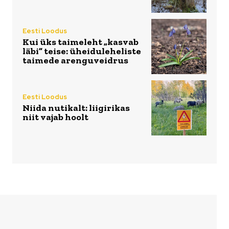
Eesti Loodus
Kui üks taimeleht „kasvab
läbi” teise: üheiduleheliste
taimede arenguveidrus
Eesti Loodus
Niida nutikalt: liigirikas
niit vajab hoolt