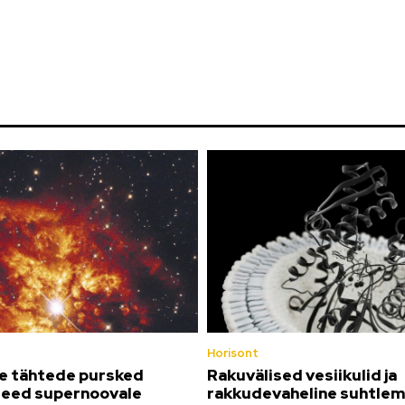
Horisont
e tähtede pursked
Rakuvälised vesiikulid ja
 teed supernoovale
rakkudevaheline suhtlem