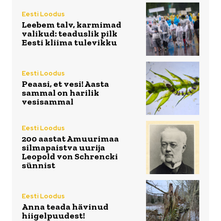
Eesti Loodus
Leebem talv, karmimad
valikud: teaduslik pilk
Eesti kliima tulevikku
Eesti Loodus
Peaasi, et vesi! Aasta
sammal on harilik
vesisammal
Eesti Loodus
200 aastat Amuurimaa
silmapaistva uurija
Leopold von Schrencki
sünnist
Eesti Loodus
Anna teada hävinud
hiigelpuudest!