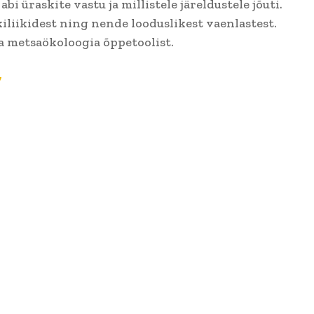
abi üraskite vastu ja millistele järeldustele jõuti.
iliikidest ning nende looduslikest vaenlastest.
a metsaökoloogia õppetoolist.
7